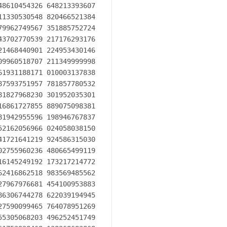
8610454326 648213393607

1330530548 820466521384

9962749567 351885752724

3702770539 217176293176

1468440901 224953430146

9960518707 211349999998

1931188171 010003137838

7593751957 781857780532

1827968230 301952035301

6861727855 889075098381

1942955596 198946767837

2162056966 024058038150

1721641219 924586315030

2755960236 480665499119

6145249192 173217214772

2416862518 983569485562

7967976681 454100953883

6306744278 622039194945

7590099465 764078951269

5305068203 496252451749
