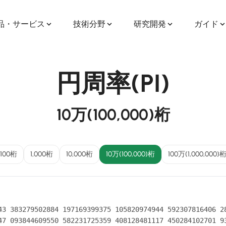
品・サービス
技術分野
研究開発
ガイド
円周率(PI)
10万(100,000)桁
100桁
1,000桁
10,000桁
10万(100,000)桁
100万(1,000,000)
43 383279502884 197169399375 105820974944 592307816406 28
47 093844609550 582231725359 408128481117 450284102701 93