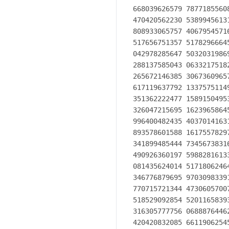
668039626579 7877185560
470420562230 5389945613
808933065757 4067954571
517656751357 5178296664
042978285647 5032031986
288137585043 0633217518
265672146385 3067360965
617119637792 1337575114
351362222477 1589150495
326047215695 1623965864
996400482435 4037014163
893578601588 1617557829
341899485444 7345673831
490926360197 5988281613
081435624014 5171806246
346776879695 9703098339
770715721344 4730605700
518529092854 5201165839
316305777756 0688876446
420420832085 6611906254