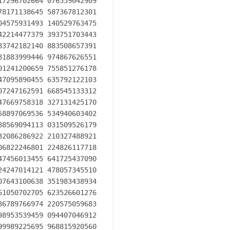
7296702664 076559042909

8171138645 587367812301

4575931493 140529763475

2214477379 393751703443

3742182140 883508657391

1883999446 974867626551

1241200659 755851276178

7095890455 635792122103

7247162591 668545133312

7669758318 327131425170

8897069536 534940603402

8569094113 031509526179

 191920357958 200759560530 234626775794 393630746305 690108011494
271410093913 691381072581 378135789400 559950018354 251184172136 055727522103 526803735726 527922417373
605751127887 218190844900 617801388971 077082293100 279766593583 875890939568 814856026322 439372656247
277603789081 445883785501 970284377936 240782505270 487581647032 458129087839 523245323789 602984166922
548964971560 698119218658 492677040395 648127810217 991321741630 581055459880 130048456299 765112124153
637451500563 507012781592 671424134210 330156616535 602473380784 302865525722 275304999883 701534879300
806260180962 381516136690 334111138653 851091936739 383522934588 832255088706 450753947395 204396807906
708680644509 698654880168 287434378612 645381583428 075306184548 590379821799 459968115441 974253634439
960290251001 588827216474 500682070419 376158454712 318346007262 933955054823 955713725684 023226821301
247679452264 482091023564 775272308208 106351889915 269288910845 557112660396 503439789627 825001611015
323516051965 590421184494 990778999200 732947690586 857787872098 290135295661 397888486050 978608595701
773129815531 495168146717 695976099421 003618355913 877781769845 875810446628 399880600616 229848616935
337386578773 598336161338 413385368421 197893890018 529569196780 455448285848 370117096721 253533875862
158231013310 387766827211 572694951817 958975469399 264219791552 338576623167 627547570354 699414892904
130186386119 439196283887 054367774322 427680913236 544948536676 800000106526 248547305586 159899914017
076983854831 887501429389 089950685453 076511680333 732226517566 220752695179 144225280816 517166776672
793035485154 204023817460 892328391703 275425750867 655117859395 002793389592 057668278967 764453184040
418554010435 134838953120 132637836928 358082719378 312654961745 997056745071 833206503455 664403449045
362756001125 018433560736 122276594927 839370647842 645676338818 807565612168 960504161139 039063960162
022153684941 092605387688 714837989559 999112099164 646441191856 827700457424 343402167227 644558933012
778158686952 506949936461 017568506016 714535431581 480105458860 564550133203 758645485840 324029871709
348091055621 167154684847 780394475697 980426318099 175642280987 399876697323 769573701580 806822904599
212366168902 596273043067 931653114940 176473769387 351409336183 321614280214 976339918983 548487562529
875242387307 7559555