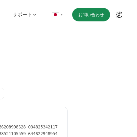
サポート
お問い合わせ
▼
桁
6208998628 034825342117

8521105559 644622948954
