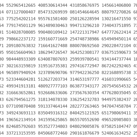
84 552965412665 408530614344 431858676975 145661406800 70
14 071127000407 854733269939 081454664645 880797270826 68
63 775254202114 955761581400 250126228594 130216471550 97
54 779174501129 961489030463 994713296210 734043751895 73
91 514028708085 990480109412 147221317947 647772622414 25
29 798662237172 159160771669 254748738986 654949450114 65
71 209180763832 716641627488 880078692560 290228472104 03
95 950156604963 186294726547 364252308177 036751590673 50
30 984448933309 634087807693 259939780541 934144737744 18
57 302163159819 319516735381 297416772947 867242292465 43
14 965897940924 323789690706 977942236250 822168895738 37
73 523344604281 512627203734 314653197777 416031990665 54
62 499341913181 480927777103 863877343177 207545654532 20
32 316663652861 932668633606 273567630354 477628035045 07
43 626794561275 318134078330 336254232783 944975382437 20
13 077109870408 591337464144 282277263465 947047458784 77
73 349243693113 835049316312 840425121925 651798069411 35
34 196562134914 341595625865 865570552690 496520985803 38
24 824685792603 953527734803 048029005876 075825104747 09
54 337213153595 845068772460 290161876679 524061634252 25