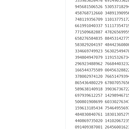
533985626476 6914905562
945681506526 5305371829
458768712660 3489139095
748119356709 1101377517
661991040337 5111735471
771509682887 4782656995
658276584835 8845314277
583829204197 4844236080
334669749923 5630254947
394804947079 1191532673
296923488962 7668440323
166544375589 0045632882
3780
02974120 766514793942 590298969594 699556576121 865619673378 623625612521 632086286922 210327488921
865436480229 678070576561 514463204692 790682120738 837781423356 282360896320 806822246801 224826117718
589638140918 390367367222 088832151375 560037279839 400415297002 878307667094 447456013455 641725437090
697939612257 142989467154 357846878861 444581231459 357198492252 847160504922 124247014121 478057345510
500801908699 603302763478 708108175450 119307141223 390866393833 952942578690 507643100638 351983438934
159613185434 754649556978 103829309716 465143840700 707360411237 359984345225 161050702705 623526601276
484830840761 183013052793 205427462865 403603674532 865105706587 488225698157 936789766974 220575059683
440869735020 141020672358 502007245225 632651341055 924019027421 624843914035 998953539459 094407046912
091409387001 264560016237 428802109276 457931065792 295524988727 584610126483 699989225695 968815920560
010165525637 567856672279 661988578279 484885583439 751874454551 296563443480 396642055798 293680435220
277098429423 253302257634 180703947699 415979159453 006975214829 336655566156 787364005366 656416547321
704390352132 954352916941 459904160875 320186837937 023488868947 915107163785 290234529244 077365949563
051007421087 142613497459 561513849871 375704710178 795731042296 906667021449 863746459528 082436944578
977233004876 476524133907 592043401963 403911473202 338071509522 201068256342 747164602433 544005152126
693249341967 397704159568 375355516673 027390074972 973635496453 328886984406 119649616277 344951827369
558822075735 517665158985 519098666539 354948106887 320685990754 079234240230 092590070173 196036225475
647894064754 834664776041 146323390565 134330684495 397907090302 346046147096 169688688501 408347040546
074295869913 829668246818 571031887906 528703665083 243197440477 185567893482 308943106828 702722809736
248093996270 607472645539 925399442808 113736943388 729406307926 159599546262 462970706259 4845569034