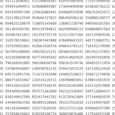
50 937221696461 515709858387 410597885959 772975498930 16
53 959431049972 524680845987 273644695848 653836736222 62
15 691435997700 129616089441 694868555848 406353422072 22
95 252138522549 954666727823 986456596116 354886230577 45
96 094025228879 710893145669 136867228748 940560101503 30
85 261365549781 893129784821 682998948722 658804857564 01
95 265867821051 141354735739 523113427166 102135969536 23
07 310578539062 198387447808 478489683321 445713868751 94
91 197939952061 419663428754 440643745123 718192179998 39
61 567945208095 146550225231 603881930142 093762137855 95
01 421503068038 447734549202 605414665925 201497442850 73
05 796268561005 508106658796 998163574736 384052571459 10
20 337869936007 230558763176 359421873125 147120532928 19
70 695722091756 711672291098 169091528017 350671274858 32
21 006751033467 110314126711 136990865851 639831501970 16
87 345528331635 507647918535 893226185489 632132933089 85
81 994309924488 957571282890 592323326097 299712084433 57
32 038249037589 852437441702 913276561809 377344403070 74
84 244485963766 983895228684 783123552658 213144957685 72
15 441101044682 325271620105 265227211166 039666557309 25
31 257058635662 018558100729 360659876486 117910453348 85