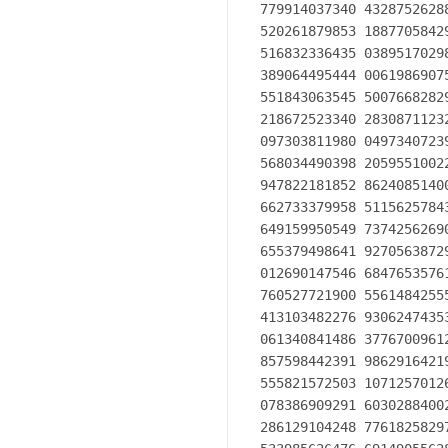
779914037340 4328752628
520261879853 1887705842
516832336435 0389517029
389064495444 0061986907
551843063545 5007668282
218672523340 2830871123
097303811980 0497340723
568034490398 2059551002
947822181852 8624085140
662733379958 5115625784
649159950549 7374256269
655379498641 9270563872
012690147546 6847653576
760527721900 5561484255
413103482276 9306247435
061340841486 3776700961
857598442391 9862916421
555821572503 1071257012
078386909291 6030288400
286129104248 7761825829