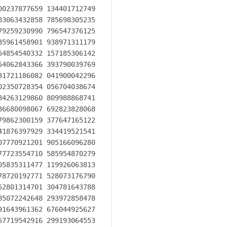
0237877659 134401712749

3063432858 785698305235

9259230990 796547376125

5961458901 938971311179

4854540332 157185306142

4062843366 393790039769

1721186082 041900042296

2350728354 056704038674

4263129860 809988868741

6680098067 692823828068

9862300159 377647165122

1876397929 334419521541

7770921201 905166096280

7723554710 585954870279

5835311477 119926063813

8720192771 528073176790

2801314701 304781643788

5072242648 293972858478

1643961362 676044925627

7719542916 299193064553
