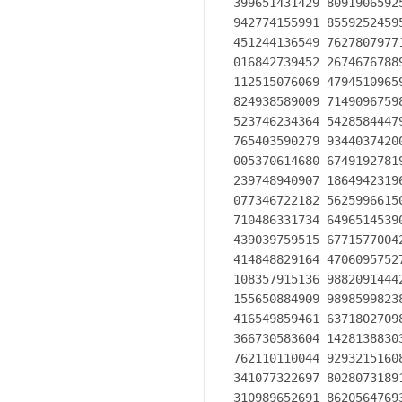
399651431429 8091906592
942774155991 8559252459
451244136549 7627807977
016842739452 2674676788
112515076069 4794510965
824938589009 7149096759
523746234364 5428584447
765403590279 9344037420
005370614680 6749192781
239748940907 1864942319
077346722182 5625996615
710486331734 6496514539
439039759515 6771577004
414848829164 4706095752
108357915136 9882091444
155650884909 9898599823
416549859461 6371802709
366730583604 1428138830
762110110044 9293215160
341077322697 8028073189
310989652691 8620564769