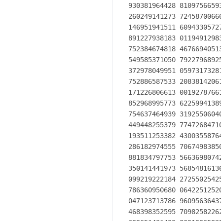
930381964428 8109756659
260249141273 7245870066
146951941511 6094330572
891227938183 0119491298
752384674818 4676694051
549585371050 7922796892
372978049951 0597317328
752886587533 2083814206
171226806613 0019278766
852968995773 6225994138
754637464939 3192550604
449448255379 7747268471
193511253382 4300355876
286182974555 7067498385
881834797753 5663698074
350141441973 5685481613
099219222184 2725502542
786360950680 0642251252
047123713786 9609563643
468398352595 7098258226