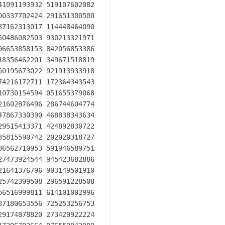
1091193932 519107602082

0337702424 291651300500

7162313017 114448464090

0486082503 930213321971

6653858153 842056853386

8356462201 349671518819

0195673022 921913933918

4216172711 172364343543

0730154594 051655379068

1602876496 286744604774

7867330390 468838343634

9515413371 424892830722

5815590742 202020318727

6562710953 591946589751

7473924544 945423682886

1641376796 903149501910

5742399508 296591228508

6516999811 614101002996

7180653556 725253256753

9174878820 273420922224
