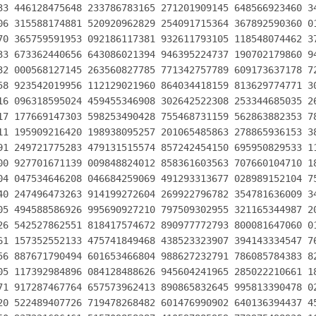
33 446128475648 233786783165 271201909145 648566923460 34
06 315588174881 520920962829 254091715364 367892590360 01
70 365759591953 092186117381 932611793105 118548074462 37
33 673362440656 643086021394 946395224737 190702179860 94
32 000568127145 263560827785 771342757789 609173637178 72
58 923542019956 112129021960 864034418159 813629774771 30
16 096318595024 459455346908 302642522308 253344685035 26
17 177669147303 598253490428 755468731159 562863882353 78
11 195909216420 198938095257 201065485863 278865936153 38
91 249721775283 479131515574 857242454150 695950829533 11
00 927701671139 009848824012 858361603563 707660104710 18
04 047534646208 046684259069 491293313677 028989152104 75
40 247496473263 914199272604 269922796782 354781636009 34
05 494588586926 995690927210 797509302955 321165344987 20
26 542527862551 818417574672 890977772793 800081647060 01
61 157352552133 475741849468 438523323907 394143334547 76
56 887671790494 601653466804 988627232791 786085784383 82
05 117392984896 084128488626 945604241965 285022210661 18
71 917287467764 657573962413 890865832645 995813390478 02
20 522489407726 719478268482 601476990902 640136394437 45