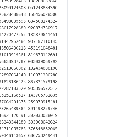
1753928468 138268683868

6099124608 051243884390

5828488648 158456028506

6498035593 634568174324

8617928680 920874760917

4270477555 132379641451

1442952484 937187110145

3506430218 453191048481

1015919561 814675142691

6638937787 083039069792

2518666002 132434088190

2897064140 110971206280

1826186125 867321579198

2287183520 935396572512

5151168517 143765761835

7064204675 259070915481

3265489382 391193259746

6921120191 302033038019

6243344189 303968642624

4711055785 376346682065

0346113657 686753249441
