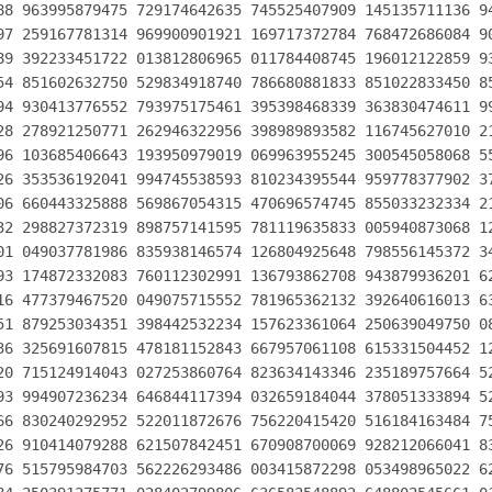
88 963995879475 729174642635 745525407909 145135711136 94
97 259167781314 969900901921 169717372784 768472686084 90
89 392233451722 013812806965 011784408745 196012122859 93
54 851602632750 529834918740 786680881833 851022833450 85
94 930413776552 793975175461 395398468339 363830474611 99
28 278921250771 262946322956 398989893582 116745627010 21
96 103685406643 193950979019 069963955245 300545058068 55
26 353536192041 994745538593 810234395544 959778377902 37
06 660443325888 569867054315 470696574745 855033232334 21
32 298827372319 898757141595 781119635833 005940873068 12
01 049037781986 835938146574 126804925648 798556145372 34
93 174872332083 760112302991 136793862708 943879936201 62
16 477379467520 049075715552 781965362132 392640616013 63
51 879253034351 398442532234 157623361064 250639049750 08
36 325691607815 478181152843 667957061108 615331504452 12
20 715124914043 027253860764 823634143346 235189757664 52
93 994907236234 646844117394 032659184044 378051333894 52
66 830240292952 522011872676 756220415420 516184163484 75
26 910414079288 621507842451 670908700069 928212066041 83
76 515795984703 562226293486 003415872298 053498965022 62