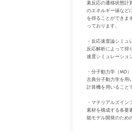
素反応の遷移状態計
のエネルギー値など
を得ることができま
っております。
・反応速度論シミュ
反応解析によって得ら
速度シミュレーショ
・分子動力学（MD
古典分子動力学を用
計算機を用いること
・マテリアルズイン
素材を構成する各要
能モデル開発のため