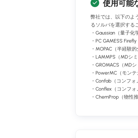
使用可能
弊社では、以下のよ
るソルバを選択する
・Gaussian（量子
・PC GAMESS Fi
・MOPAC（半経験
・LAMMPS（MD
・GROMACS（M
・PowerMC（モ
・Confab（コン
・Conflex（コン
・ChemProp（物