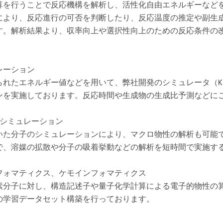
算を行うことで反応機構を解析し、活性化自由エネルギーなど
により、反応進行の可否を判断したり、反応温度の推定や副生
す。解析結果より、収率向上や選択性向上のための反応条件の
レーション
れたエネルギー値などを用いて、弊社開発のシミュレータ（Kine
ンを実施しております。反応時間や生成物の生成比予測などに
）シミュレーション
いた分子のシミュレーションにより、マクロ物性の解析も可能
で、溶媒の拡散や分子の吸着挙動などの解析を短時間で実施す
フォマティクス、ケモインフォマティクス
素分子に対し、構造記述子や量子化学計算による電子的物性の
の学習データセット構築を行っております。