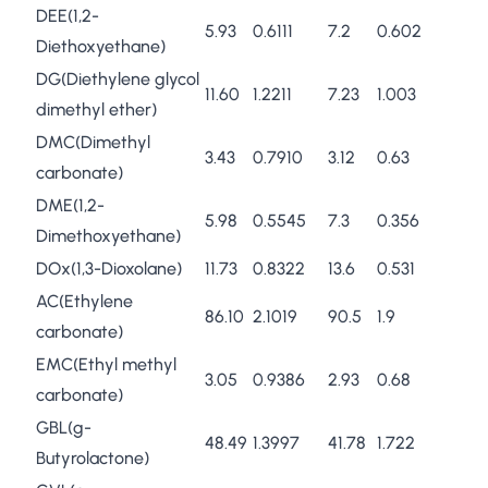
DEE(1,2-
5.93
0.6111
7.2
0.602
Diethoxyethane)
DG(Diethylene glycol
11.60
1.2211
7.23
1.003
dimethyl ether)
DMC(Dimethyl
3.43
0.7910
3.12
0.63
carbonate)
DME(1,2-
5.98
0.5545
7.3
0.356
Dimethoxyethane)
DOx(1,3-Dioxolane)
11.73
0.8322
13.6
0.531
AC(Ethylene
86.10
2.1019
90.5
1.9
carbonate)
EMC(Ethyl methyl
3.05
0.9386
2.93
0.68
carbonate)
GBL(g-
48.49
1.3997
41.78
1.722
Butyrolactone)