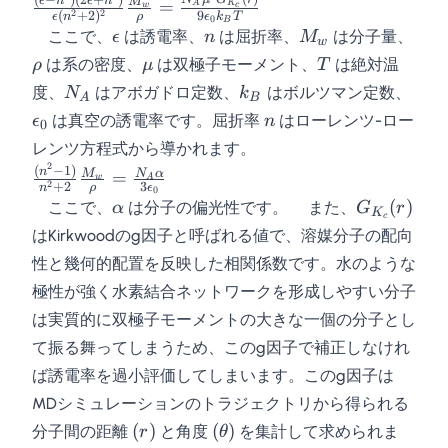
\frac{(\epsilon
ϵ
n
ϵ
n
M
=
A
K
w
c
2
2
(
+
2
)
9
ϵ
n
ρ
ϵ
k
T
0
- n^2)
B
\epsilon
n
M_w
\rh
ここで、
は誘電率、
は屈折率、
は分子量、
ϵ
n
M
w
(2\epsilon +
\mu
T
は系の密度、
は双極子モーメント、
は絶対温
ρ
μ
T
n^2)}{\epsilon
N_A
k_B
\eps
(n^2 + 2)^2}
度、
はアボガドロ定数、
はボルツマン定数、
N
k
A
B
\frac{M_w}
n
は真空の誘電率です。屈折率
はローレンツ-ロー
ϵ
n
0
{\rho} =
レンツ方程式から導かれます。
\frac{N_A
2
\frac{(n^2 -
(
−
1
)
n
M
N
α
=
w
A
\mu^2
2
+
2
3
n
ρ
ϵ
0
1)}{n^2 +
\alpha
G_{K_c}
(
)
ここで、
は分子の偏光性です。 また、
G_{K_c}(r)}
α
G
r
K
2}
c
(r)
{9 \epsilon_0
はKirkwoodのg因子と呼ばれる値で、溶媒分子の配向
\frac{M_w}
k_B T}
性と幾何的配置を反映した相関係数です。水のような
{\rho} =
\frac{N_A
極性が強く水素結合ネットワークを形成しやすい分子
\alpha}{3
は実質的に双極子モーメントの大きな一個の分子とし
\epsilon_0}
て振る舞ってしまうため、このg因子で補正しなけれ
ば誘電率を過小評価してしまいます。このg因子は
MDシミュレーションのトラジェクトリから得られる
(r)
(\theta)
(
)
(
)
分子間の距離
と角度
を集計して求められま
r
θ