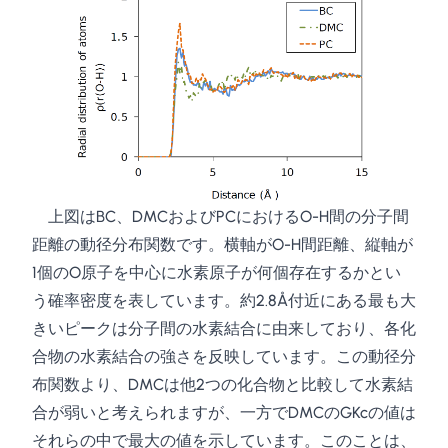
上図はBC、DMCおよびPCにおけるO-H間の分子間
距離の動径分布関数です。横軸がO-H間距離、縦軸が
1個のO原子を中心に水素原子が何個存在するかとい
う確率密度を表しています。約2.8Å付近にある最も大
きいピークは分子間の水素結合に由来しており、各化
合物の水素結合の強さを反映しています。この動径分
布関数より、DMCは他2つの化合物と比較して水素結
合が弱いと考えられますが、一方でDMCのGKcの値は
それらの中で最大の値を示しています。このことは、