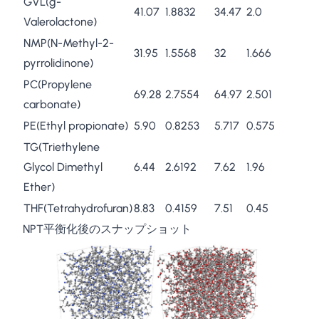
GVL(g-
41.07
1.8832
34.47
2.0
Valerolactone)
NMP(N-Methyl-2-
31.95
1.5568
32
1.666
pyrrolidinone)
PC(Propylene
69.28
2.7554
64.97
2.501
carbonate)
PE(Ethyl propionate)
5.90
0.8253
5.717
0.575
TG(Triethylene
Glycol Dimethyl
6.44
2.6192
7.62
1.96
Ether)
THF(Tetrahydrofuran)
8.83
0.4159
7.51
0.45
NPT平衡化後のスナップショット