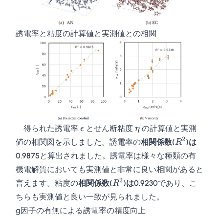
誘電率と粘度の計算値と実測値との相関
\epsilon
\eta
得られた誘電率
とせん断粘度
の計算値と実測
ϵ
η
2
R^2
値の相関図を示しました。誘電率の
相関係数(
)は
R
0.9875
と算出されました。誘電率は様々な種類の有
機電解質においても実測値と非常に良い相関があると
2
R^2
言えます。粘度の
相関係数(
)は0.9230
であり、こ
R
ちらも実測値と良い一致が見られました。
g因子の有無による誘電率の精度向上