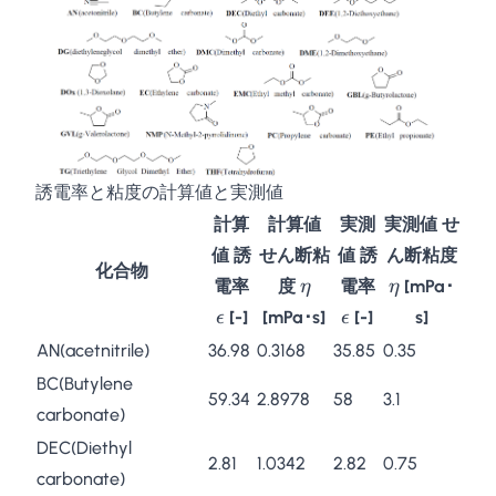
誘電率と粘度の計算値と実測値
計算
計算値
実測
実測値 せ
\eta
値 誘
せん断粘
値 誘
ん断粘度
化合物
\epsilon
\eta
\epsilon
電率
度
電率
[mPa･
η
η
[-]
[mPa･s]
[-]
s]
ϵ
ϵ
AN(acetnitrile)
36.98
0.3168
35.85
0.35
BC(Butylene
59.34
2.8978
58
3.1
carbonate)
DEC(Diethyl
2.81
1.0342
2.82
0.75
carbonate)