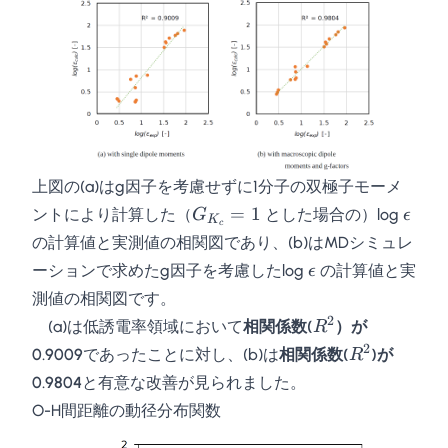
上図の(a)はg因子を考慮せずに1分子の双極子モーメ
G_{K_c}=1
\epsi
=
1
ントにより計算した（
とした場合の）log
G
ϵ
K
c
の計算値と実測値の相関図であり、(b)はMDシミュレ
\epsilon
ーションで求めたg因子を考慮したlog
の計算値と実
ϵ
測値の相関図です。
2
R^2
(a)は低誘電率領域において
相関係数(
）が
R
2
R^2
0.9009
であったことに対し、(b)は
相関係数(
)が
R
0.9804
と有意な改善が見られました。
O-H間距離の動径分布関数