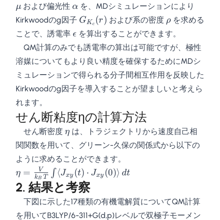
\mu
\alpha
および偏光性
を、MDシミュレーションにより
μ
α
(r)_{E=0} +
G_{K_c}
\rho
(
)
Kirkwoodのg因子
および系の密度
を求める
G
r
ρ
G_{K}
K
c
(r)
\epsilon
(r)_{D=0}\right)
ことで、誘電率
を算出することができます。
ϵ
QM計算のみでも誘電率の算出は可能ですが、極性
溶媒についてもより良い精度を確保するためにMDシ
ミュレーションで得られる分子間相互作用を反映した
Kirkwoodのg因子を導入することが望ましいと考えら
れます。
せん断粘度ηの計算方法
\eta
せん断密度
は、トラジェクトリから速度自己相
η
関関数を用いて、グリーン-久保の関係式から以下の
ように求めることができます。
\eta =
V
=
⟨
(
)
⋅
(
0
)⟩
∫
η
J
t
J
d
t
x
y
x
y
k
T
B
\frac{V}
2. 結果と考察
{k_B T}
下図に示した17種類の有機電解質についてQM計算
\int
を用いてB3LYP/6-311+G(d,p)レベルで双極子モーメン
\langle