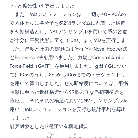
J_{xy}
トμと偏光性αを算出しました。
(t) \cdot
また、MDシミュレーションは、一辺が40～45Åの
J_{xy}
立方体セルに各分子を512個ランダムに配置した構造
(0)
を初期構造とし、NPTアンサンブルを用いて系の密度
\rangle
\, dt
が十分に平衡状態に至る（10ns）までMDを実行しま
した。温度と圧力の制御にはそれぞれNose-Hoover法
とBerendsen法を用いました。力場はGeneral Amber
Force Field（GAFF）を適用しました。 g因子Gについ
ては10nsのうち、8nsから10nsまでのトラジェクトリ
を用いて算出しました。せん断粘度については、平衡
状態に至った最終構造から99個の異なる初期構造を
作成し、それぞれの構造においてNVEアンサンブルを
用いてMDシミュレーションを実行し統計平均を算出
しました。
計算対象とした17種類の有機電解質