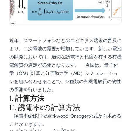
近年、スマートフォンなどのユビキタス端末の普及に
より、二次電池の需要が増加しています。新しい電池
の開発においては、適切な誘電率と粘度を有する有機
電解質の選定が必要となります。 今回は、量子化
学（QM）計算と分子動力学（MD）シミュレーショ
ンを組み合わせることで、17種類の有機電解質の物性
の予測を行いました。
1. 計算方法
1.1. 誘電率εの計算方法
誘電率εは以下のKirkwood-Onsagerの式から求める
ことができます。
2
2
2
(
)
(
−
)
(
2
+
)
N
μ
G
r