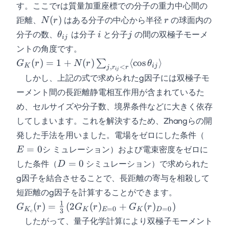
す。ここでrは質量加重座標での分子の重力中心間の
N(r)
r
(
)
距離、
はある分子の中心から半径
の球面内の
N
r
r
\theta_{ij}
i
j
分子の数、
は分子
と分子
の間の双極子モーメ
θ
i
j
ij
ントの角度です。
G_{K}(r)
(
)
=
1
+
(
)
⟨
cos
⟩
∑
G
r
N
r
θ
K
ij
,
<
j
r
r
ij
= 1 + N(r)
しかし、上記の式で求められたg因子には双極子モ
\sum_{j,
ーメント間の長距離静電相互作用が含まれているた
r_{ij} < r}
め、セルサイズや分子数、境界条件などに大きく依存
\langle
\cos
してしまいます。これを解決するため、Zhangらの開
\theta_{ij}
E=0
発した手法を用いました。電場をゼロにした条件（
\rangle
=
0
シ ミュレーション）および電束密度をゼロに
E
D=0
=
0
した条件（
シミュレーション）で求められた
D
g因子を結合させることで、長距離の寄与を相殺して
短距離のg因子を計算することができます。
1
G_{K_c}(r) =
(
)
=
(
2
(
)
+
(
)
)
G
r
G
r
G
r
=
0
=
0
K
K
E
K
D
3
c
\frac{1}{3}
したがって、量子化学計算により双極子モーメント
\left(2 G_{K}