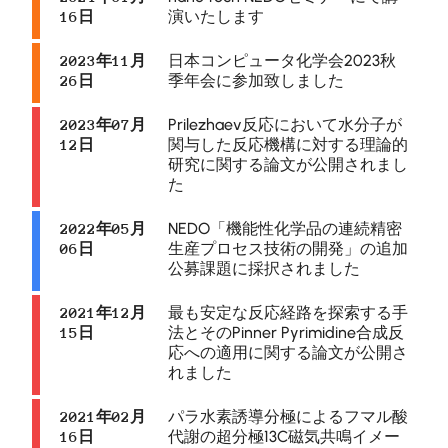
演いたします
16日
日本コンピュータ化学会2023秋
2023年11月
季年会に参加致しました
26日
Prilezhaev反応において水分子が
2023年07月
関与した反応機構に対する理論的
12日
研究に関する論文が公開されまし
た
NEDO「機能性化学品の連続精密
2022年05月
生産プロセス技術の開発」の追加
06日
公募課題に採択されました
最も安定な反応経路を探索する手
2021年12月
法とそのPinner Pyrimidine合成反
15日
応への適用に関する論文が公開さ
れました
パラ水素誘導分極によるフマル酸
2021年02月
代謝の超分極13C磁気共鳴イメー
16日