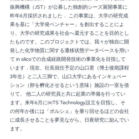
振興機構（JST）が公募した独創的シーズ展開事業に
昨年6月採択されました． この事業は、大学の研究成
果を基に「大学発ベンチャー」を創出することによ
り、大学の研究成果を社会へ還元することを目的とし
たものです。このプロジェクトでは、我々が独自に開
発した化学物質に関する遷移状態データベースを用い
て in silicoでの合成経路開発技術の事業化を目指して
います．現在、社長就任予定の山口君（博士後期課程
3年生）と二人三脚で、山口大学にあるインキュベー
ション（卵を孵化させるという意味）施設の一室を借
りて、 他二人の研究員と共に起業の準備を行ってい
ます。来年6月に㈱TS Technology設立を目指し、そ
の何年か後には「ポルシェ」を乗り回せるほどの会社
に成長させることを夢見ながら、日夜研究に励んでい
ます。