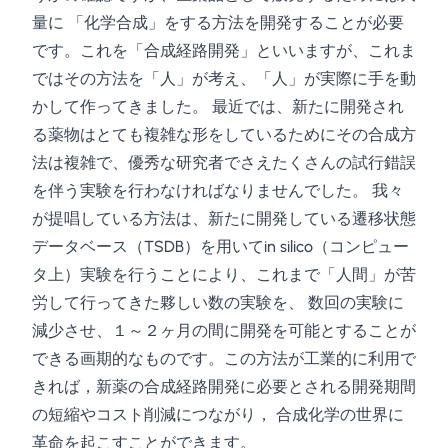
量に 「化学合成」をする方法を開発することが必要
です。これを「合成経路開発」といいますが、これま
ではその方法を「人」が考え、「人」が実際に手を動
かして作ってきました。 最近では、新たに開発され
る薬物はとても複雑な形をしているためにその合成方
法は複雑で、優秀な研究者でさえたくさんの試行錯誤
を伴う実験を行わなければなりませんでした。 我々
が提唱している方法は、新たに開発している遷移状態
データベース（TSDB）を用いてin silico（コンピュー
タ上）実験を行うことにより、これまで「人間」が苦
労して行ってきた夥しい数の実験を、 数回の実験に
減少させ、１～２ヶ月の間に開発を可能とすることが
できる画期的なものです。この方法が工業的に利用で
きれば，新薬の合成経路開発に必要とされる開発期間
の短縮やコスト削減につながり， 合成化学の世界に
革命を起こすことができます。