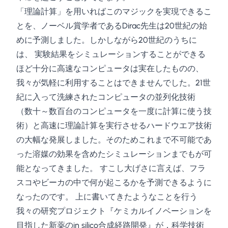
「理論計算」を用いればこのマジックを実現できるこ
とを、ノーベル賞学者であるDirac先生は20世紀の始
めに予測しました。しかしながら20世紀のうちに
は、 実験結果をシミュレーションすることができる
ほど十分に高速なコンピュータは実在したものの、
我々が気軽に利用することはできませんでした。21世
紀に入って洗練されたコンピュータの並列化技術
（数十～数百台のコンピュータを一度に計算に使う技
術）と高速に理論計算を実行させるハードウエア技術
の大幅な発展しました。そのためこれまで不可能であ
った溶媒の効果を含めたシミュレーションまでもが可
能となってきました。 すこし大げさに言えば、フラ
スコやビーカの中で何が起こるかを予測できるように
なったのです。 上に書いてきたようなことを行う
我々の研究プロジェクト『ケミカルイノベーションを
目指した新薬のin silico合成経路開発』が，科学技術